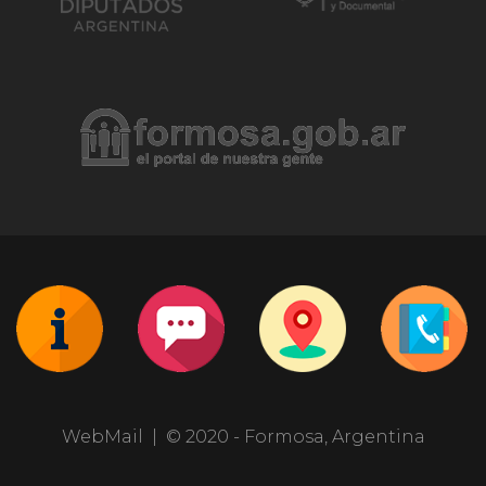
SR. GARCÍA, HUGO ORLANDO
DIPUTADO
DRA. MIRASSOU, CRISTINA SUSANA
6 DE JULIO DIA DEL EMPLEADO LEGISLATIVO
DIPUTADA
DRA. INSFRÁN, YANINA
DIPUTADA
WebMail
| © 2020 - Formosa, Argentina